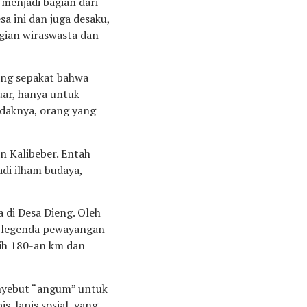
 menjadi bagian dari
a ini dan juga desaku,
gian wiraswasta dan
ang sepakat bahwa
uar, hanya untuk
idaknya, orang yang
n Kalibeber. Entah
adi ilham budaya,
 di Desa Dieng. Oleh
ah legenda pewayangan
bih 180-an km dan
menyebut “angum” untuk
s-lapis sosial, yang