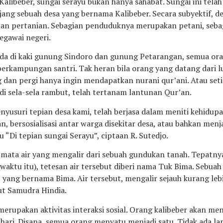
Kalibeber, sungai serayu bukan hanya sahabat. Sungai ini telah
jang sebuah desa yang bernama Kalibeber. Secara subyektif, des
an pertanian. Sebagian penduduknya merupakan petani, seba
pegawai negeri.
da di kaki gunung Sindoro dan gunung Petarangan, semua or
erkampungan santri. Tak heran bila orang yang datang dari l
 dan pergi hanya ingin mendapatkan nurani qur’ani. Atau set
di sela-sela rambut, telah tertanam lantunan Qur’an.
yusuri tepian desa kami, telah berjasa dalam meniti kehidupa
, bersosialisasi antar warga disekitar desa, atau bahkan menj
“Di tepian sungai Serayu”, ciptaan R. Sutedjo.
mata air yang mengalir dari sebuah gundukan tanah. Tepatnya
waktu itu), tetesan air tersebut diberi nama Tuk Bima. Sebu
 yang bernama Bima. Air tersebut, mengalir sejauh kurang le
t Samudra Hindia.
 merupakan aktivitas interaksi sosial. Orang kalibeber akan 
hari. Disana, semua orang menyatu menjadi satu. Tidak ada lapi