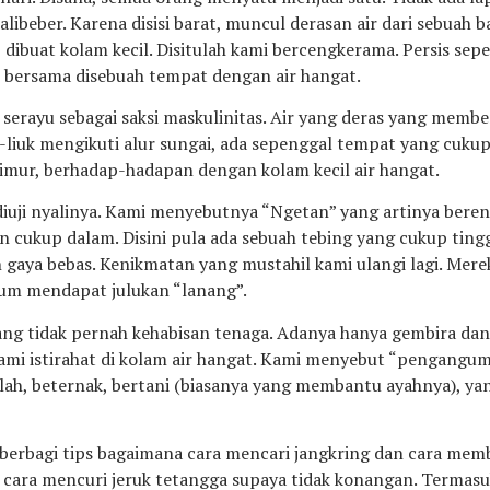
libeber. Karena disisi barat, muncul derasan air dari sebuah b
 dibuat kolam kecil. Disitulah kami bercengkerama. Persis sepe
 bersama disebuah tempat dengan air hangat.
 serayu sebagai saksi maskulinitas. Air yang deras yang membe
k-liuk mengikuti alur sungai, ada sepenggal tempat yang cuku
 timur, berhadap-hadapan dengan kolam kecil air hangat.
diuji nyalinya. Kami menyebutnya “Ngetan” yang artinya beren
n cukup dalam. Disini pula ada sebuah tebing yang cukup ting
 gaya bebas. Kenikmatan yang mustahil kami ulangi lagi. Mer
lum mendapat julukan “lanang”.
g tidak pernah kehabisan tenaga. Adanya hanya gembira dan 
ami istirahat di kolam air hangat. Kami menyebut “penganguma
olah, beternak, bertani (biasanya yang membantu ayahnya), y
g berbagi tips bagaimana cara mencari jangkring dan cara mem
 cara mencuri jeruk tetangga supaya tidak konangan. Termasuk