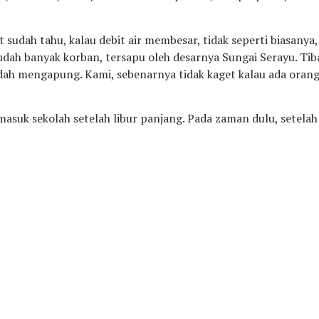
sudah tahu, kalau debit air membesar, tidak seperti biasanya,
Sudah banyak korban, tersapu oleh desarnya Sungai Serayu. Ti
ah mengapung. Kami, sebenarnya tidak kaget kalau ada orang “k
masuk sekolah setelah libur panjang. Pada zaman dulu, setelah
ja, kursi, kelas dan membetulkan tanaman. Setelah itu, tidak 
a, namaya Musayyidah, nama panggilannya Sayid, putri dari pa
i setelah kerja bakti, saat itu ada beberapa siswi renang, ter
betulan airnya juga cukup deras. Setelah renang beberapa saa
tanpa ada yang menolong. Sampai akhirnya terdengar warga K
.