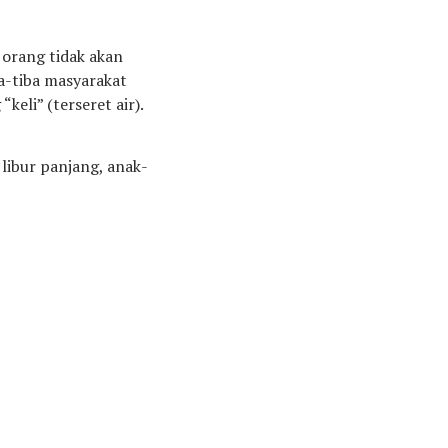
 orang tidak akan
ba-tiba masyarakat
eli” (terseret air).
 libur panjang, anak-
ada pelajaran. “Bali
k Mus, keponakan Kyai
masuk Mbak Sayid (saya
t, Mbak Sayid
alibeber bahwa Mbak