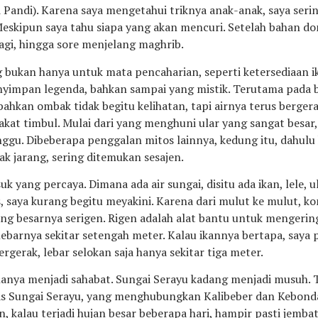
i Pandi). Karena saya mengetahui triknya anak-anak, saya ser
Meskipun saya tahu siapa yang akan mencuri. Setelah bahan d
agi, hingga sore menjelang maghrib.
bukan hanya untuk mata pencaharian, seperti ketersediaan ika
nyimpan legenda, bahkan sampai yang mistik. Terutama pada b
bahkan ombak tidak begitu kelihatan, tapi airnya terus berge
rakat timbul. Mulai dari yang menghuni ular yang sangat besar
gu. Dibeberapa penggalan mitos lainnya, kedung itu, dahulu
ak jarang, sering ditemukan sesajen.
uk yang percaya. Dimana ada air sungai, disitu ada ikan, lele, 
, saya kurang begitu meyakini. Karena dari mulut ke mulut, ko
ang besarnya serigen. Rigen adalah alat bantu untuk mengerin
lebarnya sekitar setengah meter. Kalau ikannya bertapa, saya 
rgerak, lebar selokan saja hanya sekitar tiga meter.
hanya menjadi sahabat. Sungai Serayu kadang menjadi musuh. 
as Sungai Serayu, yang menghubungkan Kalibeber dan Kebond
n, kalau terjadi hujan besar beberapa hari, hampir pasti jemba