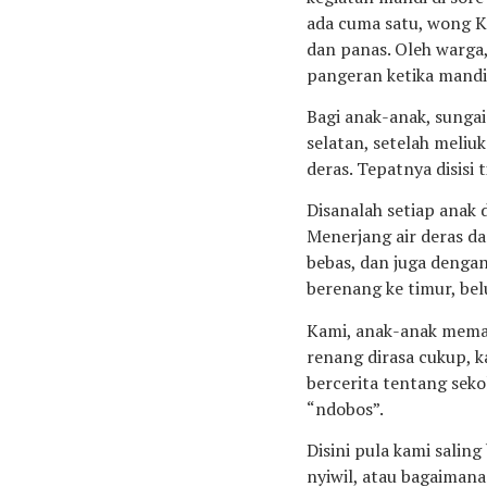
ada cuma satu, wong Ka
dan panas. Oleh warga,
pangeran ketika mandi
Bagi anak-anak, sungai
selatan, setelah meliu
deras. Tepatnya disisi
Disanalah setiap anak 
Menerjang air deras da
bebas, dan juga dengan
berenang ke timur, be
Kami, anak-anak meman
renang dirasa cukup, k
bercerita tentang sek
“ndobos”.
Disini pula kami salin
nyiwil, atau bagaimana