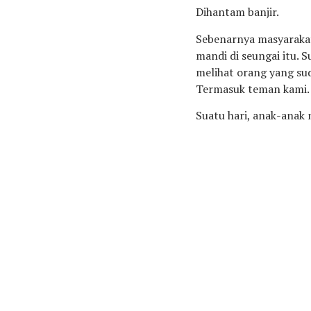
Dihantam banjir.
Sebenarnya masyarakat 
mandi di seungai itu. 
melihat orang yang sud
Termasuk teman kami.
Suatu hari, anak-anak 
anak memebersihkan, me
gasik”. Ada teman say
Mbah Muntaha.
Entah kenapa, pagi-pag
manggilnya begitu). Ke
terdorong air deras, 
Sayid sudah meninggal