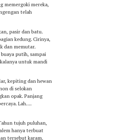
ing memergoki mereka,
ongengan telah
n, pasir dan batu.
agian kedung. Cirinya,
rak dan memutar.
, buaya putih, sampai
 kalanya untuk mandi
ular, kepiting dan hewan
non di selokan
gkan opak. Panjang
percaya. Lah….
Tahun tujuh puluhan,
alem hanya terbuat
tan tersebut karam.