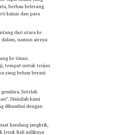
atu, berbau belerang
rti kaisar dan para
ntang dari utara ke
p dalam, namun airnya
ang ke timur.
gi, tempat untuk terjun
eka yang belum berani
gembira. Setelah
n”. Disinilah kami
ang dibumbui dengan
buat kandang jangkrik,
 Jeruk Bali miliknya