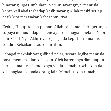
binatang juga tumbuhan. Namun sayangnya, manusia
kerap kali abai terhadap kasih sayang Allah meski setiap
detik kita merasakan kebesaran-Nya.
Kedua, Hidup adalah pilihan. Allah telah memberi petunjuk
supaya manusia dapat mencapai kebahagian melalui Nabi
dan Rasul-Nya. Akhirnya tepat pada keputusan manusia
sendiri. Kebaikan atau keburukan.
Sebagai makhluk yang diberi nalar, secara logika manusia
pasti memilih jalan kebaikan. Oleh karenanya dimanapun
berada, manusia hendaknya selalu menabur kebaikan dan
kebahagiaan kepada orang lain. Menciptakan rumah
tangga sakinah mawadah wa rahmah. Membina lingkungan
menjadi masyarakat yang damai, aman dan sejahtera
merupakan jelmaan dari sifat Rahman dan Rahim.