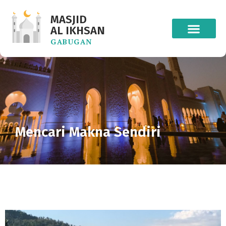
MASJID
AL IKHSAN
GABUGAN
Mencari Makna Sendiri