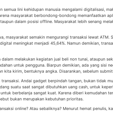
an semua lini kehidupan manusia mengalami digitalisasi, m
arena masyarakat berbondong-bondong memanfaatkan aplik
ataupun dalam posisi offline. Masyarakat lebih senang mel
 masyarakat semakin mengurangi transaksi lewat ATM. Sebal
n digital meningkat menjadi 45,64%. Namun demikian, transa
lam melakukan kegiatan jual beli non tunai, ataupun seke
dahan untuk pengguna. Biarpun demikian, ada yang sisi nega
 kita kirim, bentuknya angka. Disarankan, sebelum submit at
n transaksi. Andai gadget berpindah tangan, bukan tidak m
 kadang suatu saat sangat dibutuhkan uang cash, untuk ke
 untuk berbelanja sangat kuat. Karena diberi kemudahan ter
sebut bukan merupakan kebutuhan prioritas.
nsaksi online? Atau sebaliknya? Menurut hemat penulis, k