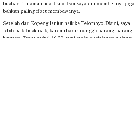
buahan, tanaman ada disini. Dan sayapun membelinya juga,
bahkan paling ribet membawanya.
Setelah dari Kopeng lanjut naik ke Telomoyo. Disini, saya
lebih baik tidak naik, karena harus nunggu barang-barang
bawaan. Tepat pukul 16.20 kami mulai perjalanan pulang
ke rumah. Sampai di rumah pukul 18.20. Berarti lamanya
perjalanan sekitar 2 jam.
Capek tapi menyenangkan.
Menyenangkan tapi Capek.