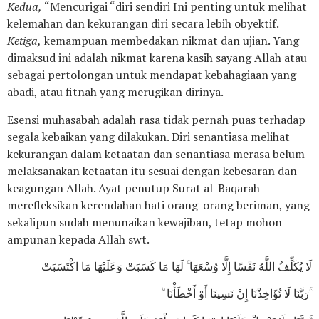
Kedua,
“Mencurigai “diri sendiri Ini penting untuk melihat
kelemahan dan kekurangan diri secara lebih obyektif.
Ketiga,
kemampuan membedakan nikmat dan ujian. Yang
dimaksud ini adalah nikmat karena kasih sayang Allah atau
sebagai pertolongan untuk mendapat kebahagiaan yang
abadi, atau fitnah yang merugikan dirinya.
Esensi muhasabah adalah rasa tidak pernah puas terhadap
segala kebaikan yang dilakukan. Diri senantiasa melihat
kekurangan dalam ketaatan dan senantiasa merasa belum
melaksanakan ketaatan itu sesuai dengan kebesaran dan
keagungan Allah. Ayat penutup Surat al-Baqarah
merefleksikan kerendahan hati orang-orang beriman, yang
sekalipun sudah menunaikan kewajiban, tetap mohon
ampunan kepada Allah swt.
لَا يُكَلِّفُ اللَّهُ نَفْسًا إِلَّا وُسْعَهَا ۚ لَهَا مَا كَسَبَتْ وَعَلَيْهَا مَا اكْتَسَبَتْ
ۗ رَبَّنَا لَا تُؤَاخِذْنَا إِنْ نَسِينَا أَوْ أَخْطَأْنَا ۚ