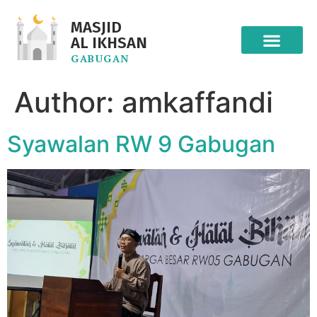
MASJID
AL IKHSAN
GABUGAN
Author:
amkaffandi
Syawalan RW 9 Gabugan